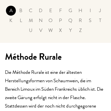
PRESSE
A
B
C
D
E
F
G
H
I
J
K
L
M
N
O
P
Q
R
S
T
EVENTS
U
V
W
X
Y
Z
Méthode Rurale
Die Méthode Rurale ist eine der ältesten
Herstellungsformen von Schaumwein, die im
Bereich Limoux im Süden Frankreichs üblich ist. Die
zweite Gärung erfolgt nicht in der Flasche.
Stattdessen wird der noch nicht durchgegorene