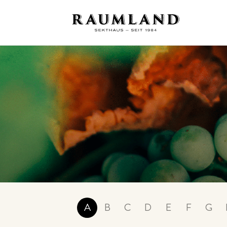
A
B
C
D
E
F
G