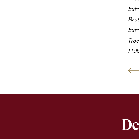
Extr
Bru
Extr
Troc
Halb
De