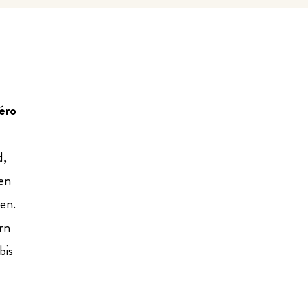
éro
d,
den
en.
rn
bis