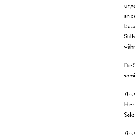
unge
an d
Beze
Stil
währ
Die 
som
Brut
Hier
Sekt
Brut