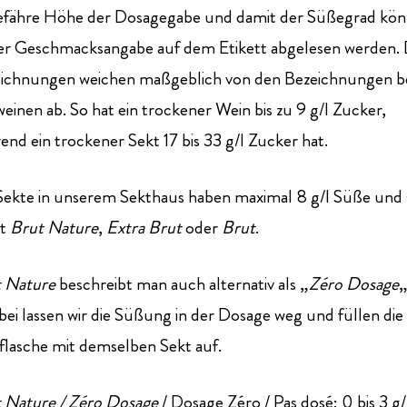
fähre Höhe der Dosagegabe und damit der Süßegrad kö
er Geschmacksangabe auf dem Etikett abgelesen werden. 
ichnungen weichen maßgeblich von den Bezeichnungen b
lweinen ab. So hat ein trockener Wein bis zu 9 g/l Zucker,
end ein trockener Sekt 17 bis 33 g/l Zucker hat.
Sekte in unserem Sekthaus haben maximal 8 g/l Süße und 
it
Brut Nature
,
Extra Brut
oder
Brut
.
 Nature
beschreibt man auch alternativ als „
Zéro Dosage
„
bei lassen wir die Süßung in der Dosage weg und füllen die
flasche mit demselben Sekt auf.
 Nature / Zéro Dosage
/ Dosage Zéro / Pas dosé: 0 bis 3 g/