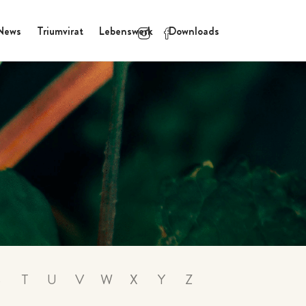
News
Triumvirat
Lebenswerk
Downloads
S
T
U
V
W
X
Y
Z