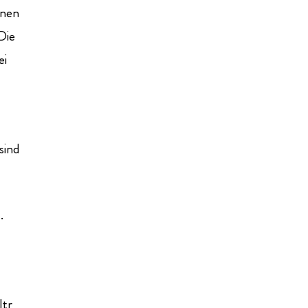
nnen
Die
ei
sind
.
ltr