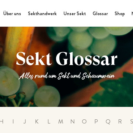
Über uns
Sekthandwerk
Unser Sekt
Glossar
Shop
Sekt Glossar
Alles rund um Sekt und Schaumwein
H
I
J
K
L
M
N
O
P
Q
R