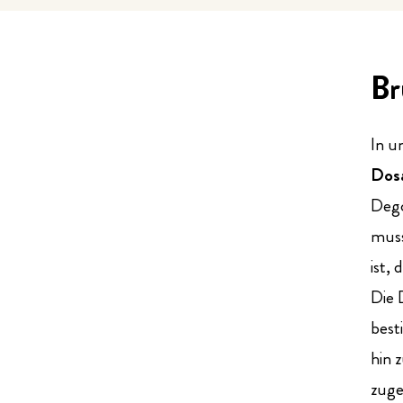
Br
In u
Dos
Dego
muss
ist,
Die 
best
hin 
zuge