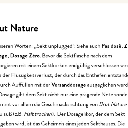
ut Nature
nseren Worten: „Sekt unplugged“. Siehe auch
Pas dosé
,
Z
age
,
Dosage Zéro
. Bevor die Sektflasche nach dem
rgieren mit einem Sektkorken endgültig verschlossen wir
 der Flüssigkeitsverlust, der durch das Enthefen entstan
 durch Auffüllen mit der
Versanddosage
ausgeglichen werd
Dosage gibt dem Sekt nicht nur eine prägende Note sonde
immt vor allem die Geschmacksrichtung von
Brut Nature
zu süß (z.B.
Halbtrocken
). Der Dosagelikör, der dem Sekt
geben wird, ist das Geheimnis eines jeden Sekthauses. Die