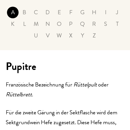
PRESSE
A
B
C
D
E
F
G
H
I
J
K
L
M
N
O
P
Q
R
S
T
EVENTS
U
V
W
X
Y
Z
Pupitre
Französische Bezeichnung für
Rüttelpult
oder
Rüttelbrett
.
Für die zweite Gärung in der Sektflasche wird dem
Sektgrundwein Hefe zugesetzt. Diese Hefe muss,