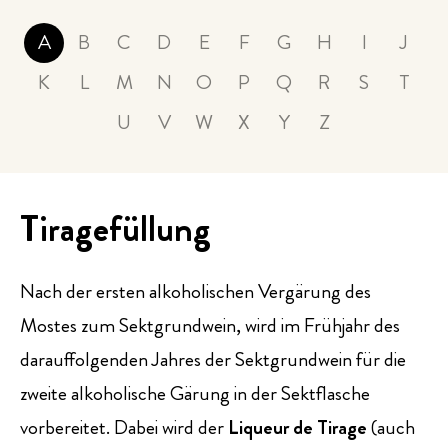
PRESSE
A
B
C
D
E
F
G
H
I
J
K
L
M
N
O
P
Q
R
S
T
EVENTS
U
V
W
X
Y
Z
Tiragefüllung
Nach der ersten alkoholischen Vergärung des
Mostes zum Sektgrundwein, wird im Frühjahr des
darauffolgenden Jahres der Sektgrundwein für die
zweite alkoholische Gärung in der Sektflasche
vorbereitet. Dabei wird der
Liqueur de Tirage
(auch