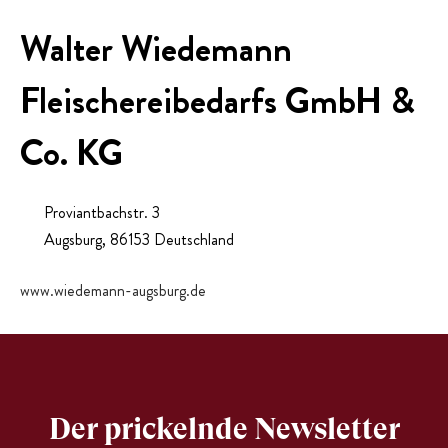
PRESSE
Walter Wiedemann
Fleischereibedarfs GmbH &
EVENTS
Co. KG
Proviantbachstr. 3
Augsburg
,
86153
Deutschland
www.wiedemann-augsburg.de
Der prickelnde Newsletter