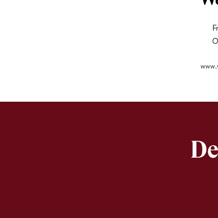
F
O
www.w
De