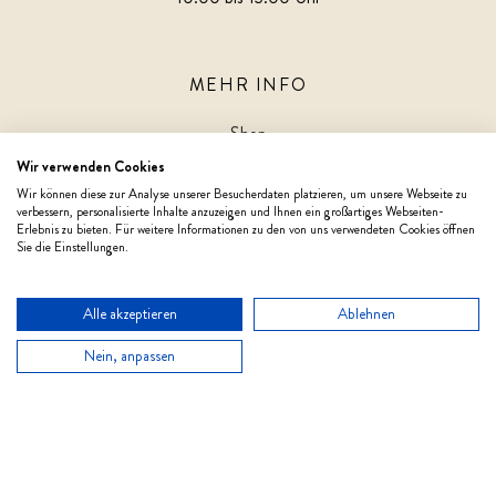
MEHR INFO
Shop
Wir verwenden Cookies
unsere Fachhändler
Wir können diese zur Analyse unserer Besucherdaten platzieren, um unsere Webseite zu
verbessern, personalisierte Inhalte anzuzeigen und Ihnen ein großartiges Webseiten-
Mein Konto
Erlebnis zu bieten. Für weitere Informationen zu den von uns verwendeten Cookies öffnen
Sie die Einstellungen.
Zahlung & Versand
AGB
Alle akzeptieren
Ablehnen
Datenschutzerklärung
Nein, anpassen
Datenschutz Social Media
Widerrufserklärung
Impressum