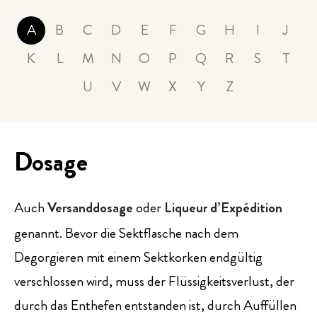
PRESSE
A
B
C
D
E
F
G
H
I
J
K
L
M
N
O
P
Q
R
S
T
EVENTS
U
V
W
X
Y
Z
Dosage
Auch
Versanddosage
oder
Liqueur d’Expédition
genannt. Bevor die Sektflasche nach dem
Degorgieren mit einem Sektkorken endgültig
verschlossen wird, muss der Flüssigkeitsverlust, der
durch das Enthefen entstanden ist, durch Auffüllen