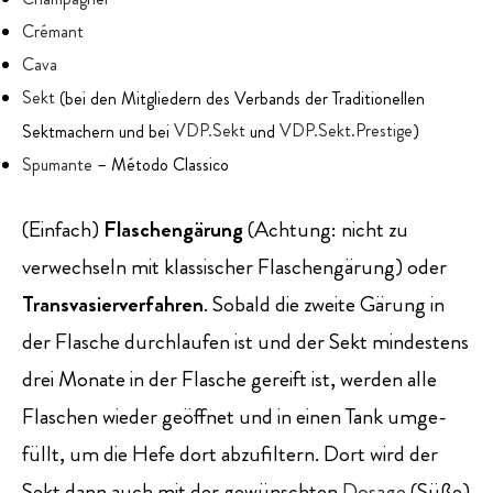
Crémant
Cava
Sekt
(bei den Mitgliedern des Verbands der Traditionellen
Sektmachern und bei
VDP.Sekt
und
VDP.Sekt.Prestige
)
Spumante
– Método Classico
(Einfach)
Flaschengärung
(Achtung: nicht zu
verwechseln mit klassischer Flaschengärung) oder
Trans­vasierverfahren
. Sobald die zweite Gärung in
der Flasche durchlaufen ist und der Sekt mindestens
drei Monate in der Flasche gereift ist, werden alle
Flaschen wieder geöffnet und in einen Tank umge­
füllt, um die Hefe dort abzu­filtern. Dort wird der
Sekt dann auch mit der gewünschten
Dosage
(Süße)