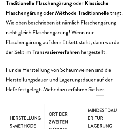
Traditionelle Flaschengärung
oder
Klassische
Flaschengärung
oder
Méthode Traditionnelle
trägt.
Wie oben beschrieben ist nämlich Flaschengärung
nicht gleich Flaschengärung! Wenn nur
Flaschengärung auf dem Etikett steht, dann wurde
der Sekt im
Transvasierverfahren
hergestellt.
Für die Herstellung von Schaumweinen sind die
Herstellungsdauer und Lagerungsdauer auf der
Hefe festgelegt. Mehr dazu erfahren Sie
hier
.
MINDESTDAU
ORT DER
HERSTELLUNG
ER FÜR
ZWEITEN
S-METHODE
LAGERUNG