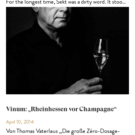
For the longest time, Sekt was a dirty word. It stoo…
Vinum: „Rheinhessen vor Champagne“
April 10, 2014
Von Thomas Vaterlaus „Die große Zéro-Dosage-