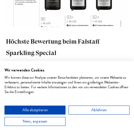
Höchste Bewertung beim Falstaff
Sparkling Special
Dezember 12, 2021
Wir verwenden Cookies
„Schaumwein gehört zu den absoluten Boom­
Wir können diese zur Analyse unserer Besucherdaten platzieren, um unsere Webseite zu
verbessern, personalisierte Inhalte anzuzeigen und Ihnen ein großartiges Webseiten-
Getränken der letzten Jahre. Das gilt für den König …
Erlebnis zu bieten. Für weitere Informationen zu den von uns verwendeten Cookies öffnen
Sie die Einstellungen.
Alle akzeptieren
Ablehnen
Nein, anpassen