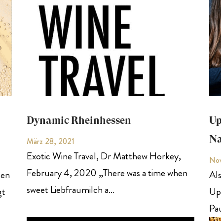
Dynamic Rheinhessen
Up
Na
März 28, 2021
Exotic Wine Travel, Dr Matthew Horkey,
Nov
February 4, 2020 „There was a time when
den
Als
sweet Liebfraumilch a…
gt
Up
Pau